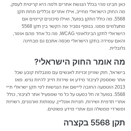
כאן תבינו מהי בכלל הנגשת אתרים ולמה היא קריטית לעסק,
מה החוק הישראלי מחייב, אילו אתרים נכללים תחת תקן
5568, מה כולל התקן בפועל, ואילו סיכונים קיימים אם
מתעלמים ממנו. בנוסף נסביר מה הקשר בין תקן 5568
הישראלי לתקן הבינלאומי WCAG, מה כל אחד מהם אומר,
והאם עמידה בתקן הישראלי מכסה אתכם גם מבחינה
גלובלית.
מה אומר החוק הישראלי?
בישראל, חוק שוויון זכויות לאנשים עם מוגבלות קובע שכל
אתר שמספק לציבור מידע או שירות חייב להיות נגיש. מאז
2013 הוטמעה החובה ליישם את הנגישות לפי תקן ישראלי ת״י
5568. בפועל זה חל כמעט על כל מי שמפעיל אתר לציבור, כולל
אתרי תדמית ושירות, חנויות אונליין, עמותות וארגונים, רשויות
ומשרדי ממשלה וגם אתרי מידע פשוטים.
תקן 5568 בקצרה