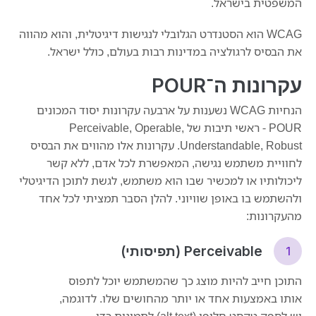
המשפטית בישראל.
WCAG הוא הסטנדרט הגלובלי לנגישות דיגיטלית, והוא מהווה
את הבסיס לרגולציה במדינות רבות בעולם, כולל ישראל.
עקרונות ה־POUR
הנחיות WCAG נשענות על ארבעה עקרונות יסוד המכונים
POUR - ראשי תיבות של Perceivable, Operable,
Understandable, Robust. עקרונות אלו מהווים את הבסיס
לחוויית משתמש נגישה, המאפשרת לכל אדם, ללא קשר
ליכולותיו או למכשיר שבו הוא משתמש, לגשת לתוכן הדיגיטלי
ולהשתמש בו באופן שוויוני. להלן הסבר תמציתי לכל אחד
מהעקרונות:
Perceivable (תפיסותי)
התוכן חייב להיות מוצג כך שהמשתמש יוכל לתפוס
אותו באמצעות אחד או יותר מהחושים שלו. לדוגמה,
יש לספק טקסט חלופי (alt text) לתמונות כדי