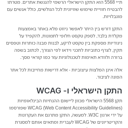
ת״י 5568 הוא התקן הישראלי הרשמי להנגשת אתרים. מטרתו
להבטיח חוויית שימוש שוויונית לכל הגולשים, כולל אנשים עם
מוגבלויות.
התקן דורש בין היתר לאפשר ניווט מלא באתר באמצעות
מקלדת בלבד, לספק טקסט חלופי לתמונות, להקפיד על
ניגודיות מספקת בין טקסט לרקע, לבנות מבנה כותרות וטפסים
תקין, לצרף כתוביות לתכני וידאו לפי הצורך, לכתוב בשפה
ברורה ולוודא תאימות לטכנולוגיות עזר כמו קוראי מסך.
אלה אינן המלצות עיצוביות - אלא דרישות מחייבות לכל אתר
הפונה לציבור.
התקן הישראלי ו- WCAG
תקן 5568 הישראלי מכוון ליישום ההנחיות הבינלאומיות
WCAG (Web Content Accessibility Guidelines) שפורסמו
על ידי ארגון W3C. למעשה, התקן מתרגם את העקרונות
והקריטריונים של WCAG לעברית ומתאים אותם למסגרת