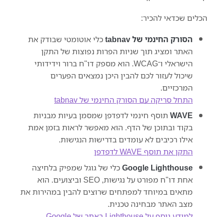
הכלים שכדאי להכיר:
הסורק החינמי של tabnav
כלי אוטומטי שבודק את
האתר ומציג תוך שניות הפרות נפוצות של התקן
הישראלי ו־WCAG. הוא מספק דו"ח ברור וידידותי
שיכול לעזור לכם להבין היכן נמצאים הפערים
המרכזיים.
התחל סריקה עם הסורק החינמי של tabnav
WAVE
תוסף חינמי לדפדפן שמסמן בעיות מבניות
בקוד ובתוכן של הדף. הוא מאפשר לראות בזמן אמת
אילו רכיבים לא עומדים בדרישות הנגישות.
התקן את תוסף WAVE לדפדפן
Google Lighthouse
כלי של גוגל שמפיק בלחיצה
אחת דו"ח מפורט על נגישות, SEO וביצועים. הוא
מתאים במיוחד למפתחים שרוצים להבין במהירות את
מצב האתר מבחינה טכנית.
למידע נוסף על Lighthouse באתר של Google