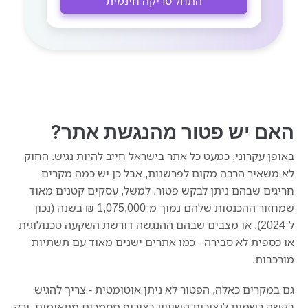
התחל סריקה חינמית
האם יש פטור מהנגשת אתר?
באופן עקרוני, כמעט כל אתר בישראל חייב להיות נגיש. החוק
לא משאיר הרבה מקום לפרשנות, אבל כן יש כמה מקרים
חריגים שבהם ניתן לבקש פטור. למשל, עסקים קטנים מאוד
שמחזור ההכנסות שלהם נמוך מ־1,075,000 ₪ בשנה (נכון
ל־2024), או מצבים שבהם ההנגשה דורשת השקעה טכנולוגית
או כספית לא סבירה - כמו אתרים ישנים מאוד עם תשתיות
מורכבות.
גם במקרים כאלה, הפטור לא ניתן אוטומטית - צריך להגיש
בקשה רשמית לנציבות השוויון בצירוף מסמכים מתאימים, ורק