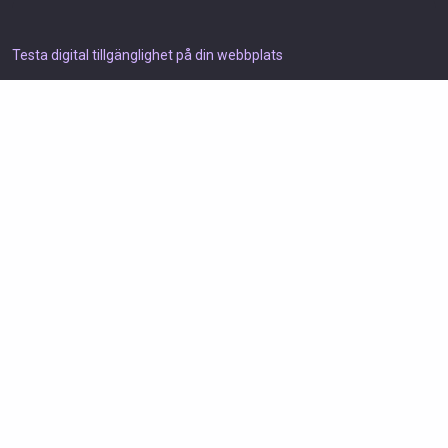
Testa digital tillgänglighet på din webbplats
Testa tillgängligheten direkt - gratis
WCAG-kontroll för webbplatser
Få WCAG-poäng, fel och förbättringsförslag på sekunder - helt
gratis.
Webbplats URL
Skanna gratis
Lösningar
Resurser