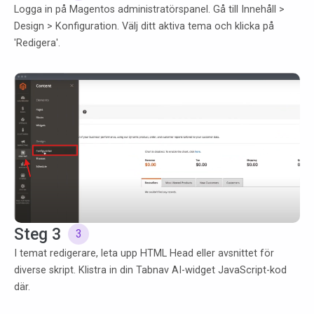
Logga in på Magentos administratörspanel. Gå till Innehåll >
Design > Konfiguration. Välj ditt aktiva tema och klicka på
'Redigera'.
Eye
that
Zooms
in
Steg 3
3
I temat redigerare, leta upp HTML Head eller avsnittet för
diverse skript. Klistra in din Tabnav AI-widget JavaScript-kod
där.