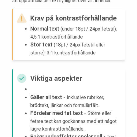
att upprätthålla perfekt synlighet över allt innehåll.
Krav på kontrastförhållande
Normal text
(under 18pt / 24px fetstil):
4,5:1 kontrastförhållande
Stor text
(18pt / 24px fetstil eller
större): 3:1 kontrastförhållande
Viktiga aspekter
Gäller all text -
Inklusive rubriker,
brödtext, länkar och formulärfält.
Fördelar med fet text -
Större eller
fetare text kan godkännas med ett något
lägre kontrastförhållande.
Bakgrundseffekter spelar roll -
Text