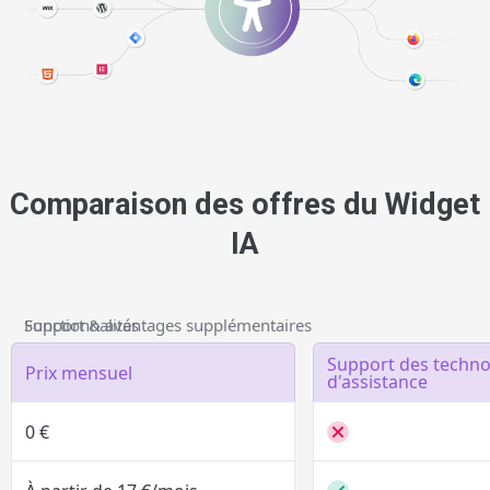
Comparaison des offres du Widget
IA
Fonctionnalités
Support & avantages supplémentaires
Support des techno
Prix mensuel
d'assistance
Widget gratuit
Outil d'accessibilité gratuit
Obtenir le Wi
0 €
Widget IA
Prix selon les pages vues
Démarrer l'essai grat