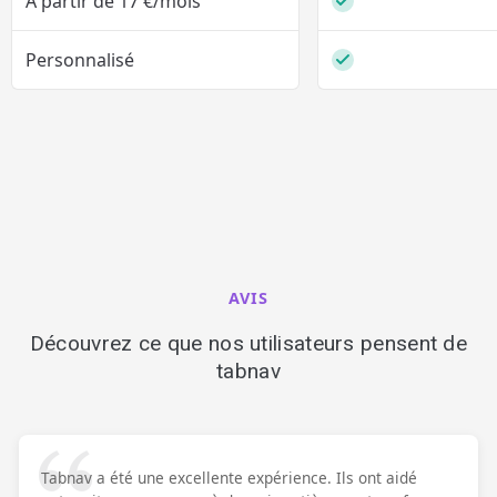
À partir de 17 €/mois
Personnalisé
En s
Adapté à vos besoins
Discutons-en !
Personnalisé
AVIS
Découvrez ce que nos utilisateurs pensent de
tabnav
Nos clients
Tabnav a été une excellente expérience. Ils ont aidé