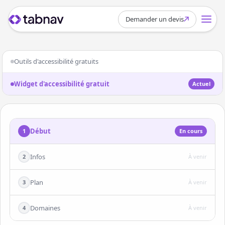
Demander un devis
Widget d'accessibilité gratuit
Outils d'accessibilité gratuits
Widget d'accessibilité gratuit
Actuel
Début
1
En cours
Infos
2
À venir
Plan
3
À venir
Domaines
4
À venir